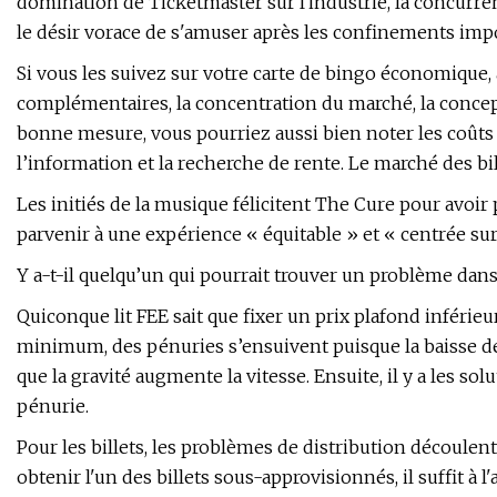
domination de Ticketmaster sur l'industrie, la concurre
le désir vorace de s'amuser après les confinements imp
Si vous les suivez sur votre carte de bingo économique, 
complémentaires, la concentration du marché, la concep
bonne mesure, vous pourriez aussi bien noter les coûts 
l’information et la recherche de rente. Le marché des bil
Les initiés de la musique félicitent The Cure pour avoir
parvenir à une expérience « équitable » et « centrée sur
Y a-t-il quelqu’un qui pourrait trouver un problème dans c
Quiconque lit FEE sait que fixer un prix plafond inférie
minimum, des pénuries s’ensuivent puisque la baisse de
que la gravité augmente la vitesse. Ensuite, il y a les s
pénurie.
Pour les billets, les problèmes de distribution découlent
obtenir l'un des billets sous-approvisionnés, il suffit à 