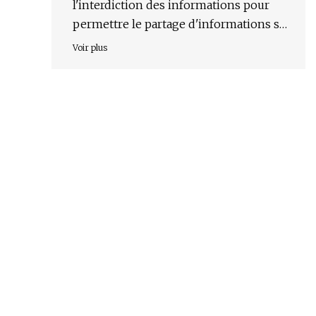
l'interdiction des informations pour
permettre le partage d'informations sur
les incendies de forêt
Voir plus