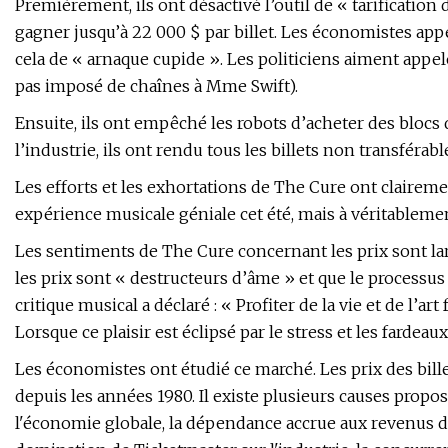
Premièrement, ils ont désactivé l’outil de « tarificati
gagner jusqu’à 22 000 $ par billet. Les économistes appel
cela de « arnaque cupide ». Les politiciens aiment appel
pas imposé de chaînes à Mme Swift).
Ensuite, ils ont empêché les robots d’acheter des blocs 
l’industrie, ils ont rendu tous les billets non transférabl
Les efforts et les exhortations de The Cure ont clairem
expérience musicale géniale cet été, mais à véritablement
Les sentiments de The Cure concernant les prix sont la
les prix sont « destructeurs d’âme » et que le processu
critique musical a déclaré : « Profiter de la vie et de l’a
Lorsque ce plaisir est éclipsé par le stress et les fardeaux 
Les économistes ont étudié ce marché. Les prix des bille
depuis les années 1980. Il existe plusieurs causes propo
l'économie globale, la dépendance accrue aux revenus d