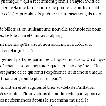
on dynamique » qui a récemment permis à Taylor Swift de
lent cela une tarification « de pointe ». Smith a qualifié
er cela des prix abusifs (même si, curieusement, ils n’ont
de billets et, en utilisant une nouvelle technologie pour
es. Le kibosh a été mis au scalping.
ent montré qu'ils visent non seulement à créer une
 en élargir l'accès.
rgement partagés parmi les critiques musicaux. On dit que
s d’achat est « cauchemardesque » et « anxiogène ». Un
rt fait partie de ce qui rend l’expérience humaine si unique.
financiers, tout le plaisir disparaît.
ts ont en effet augmenté bien au-delà de l’inflation
sées : moins d'innovations de productivité par rapport à
es performances depuis le streaming musical, la