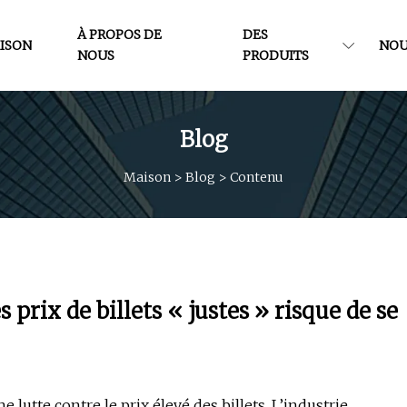
À PROPOS DE
DES
ISON
NOU
NOUS
PRODUITS
Blog
Maison
>
Blog
>
Contenu
 prix de billets « justes » risque de se
e lutte contre le prix élevé des billets. L’industrie