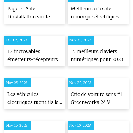
Page et A de
Meilleurs crics de
l'installation sur le
remorque électriques
terrain de Jack Coombs
(évaluations 2023)
Dec 05, 2023
Nov 30, 2023
12 incroyables
15 meilleurs claviers
émetteurs-récepteurs
numériques pour 2023
de guitare sans fil pour
2023
Nov 25, 2023
Nov 20, 2023
Les véhicules
Cric de voiture sans fil
électriques tuent-ils la
Greenworks 24 V
roue de secours ?
Nov 15, 2023
Nov 10, 2023