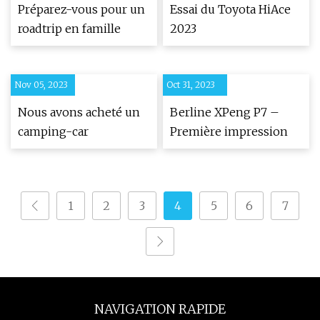
Préparez-vous pour un
Essai du Toyota HiAce
roadtrip en famille
2023
Nov 05, 2023
Oct 31, 2023
Nous avons acheté un
Berline XPeng P7 –
camping-car
Première impression
1
2
3
4
5
6
7
NAVIGATION RAPIDE