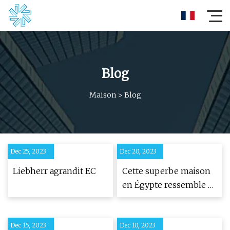
Blog
Maison
>
Blog
Dec 25, 2023
Dec 20, 2023
Liebherr agrandit EC
Cette superbe maison
en Égypte ressemble à
un sphinx moderne
Dec 15, 2023
Dec 10, 2023